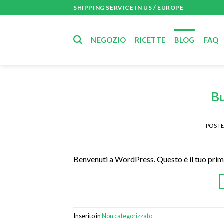
Salta
SHIPPING SERVICE IN US / EUROPE
ai
contenuti
NEGOZIO
RICETTE
BLOG
FAQ
Bu
POST
Benvenuti a WordPress. Questo è il tuo primo 
Inserito in
Non categorizzato