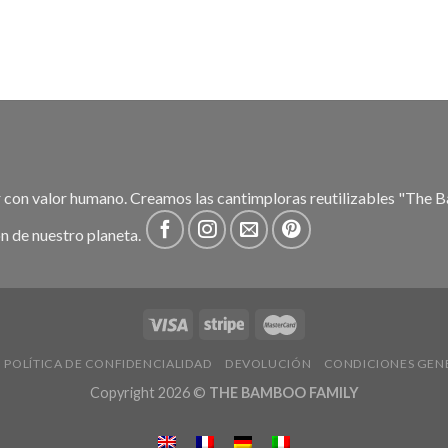
 con valor humano.
Creamos las cantimploras reutilizables "The B
ón de nuestro planeta.
POLÍTICA DE CONFIDENCIALIDAD
DEVOLUCIÓN
CONDICIONES GENE
Copyright 2026 ©
THE BAMBOO FAMILY